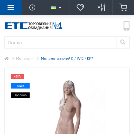
Манекени
Манекен жіночий K / W12 / KP7
-20%
Акція
Продано