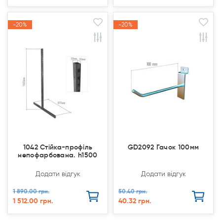
-20%
-20%
-20%
-20%
Акція
Акція
Акція
Акція
1042 Стійка-профіль
GD2092 Гачок 100мм
непофарбована. h1500
Додати відгук
Додати відгук
1 890.00 грн.
50.40 грн.
1 512.00 грн.
40.32 грн.