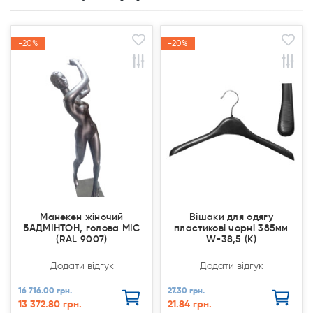
-20%
-20%
-20%
-20%
Акція
Акція
Акція
Акція
Манекен жіночий
Вішаки для одягу
БАДМІНТОН, голова МІС
пластикові чорні 385мм
(RAL 9007)
W-38,5 (К)
Додати відгук
Додати відгук
16 716.00 грн.
27.30 грн.
13 372.80 грн.
21.84 грн.