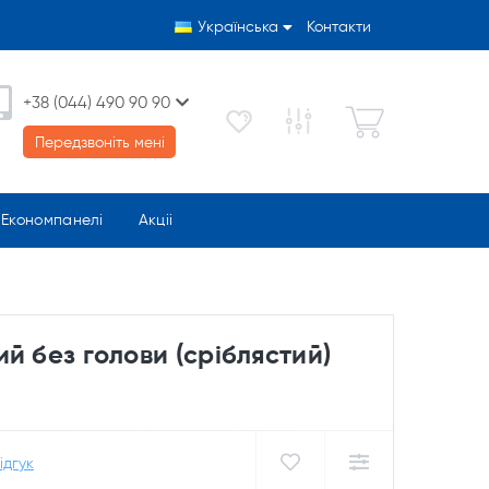
Українська
Контакти
+38 (044) 490 90 90
Передзвоніть мені
Економпанелі
Акціі
й без голови (сріблястий)
ідгук