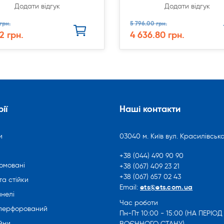
Додати відгук
Додати відгук
грн.
5 796.00 грн.
2 грн.
4 636.80 грн.
ії
Наші контакти
и
03040 м. Київ вул. Красилівська
+38 (044) 490 90 90
омовані
+38 (067) 409 23 21
+38 (067) 657 02 43
та стійки
ets@ets.com.ua
Email:
нелі
Час роботи
 перфорований
Пн-Пт 10:00 - 15:00 (НА ПЕРІОД
йни
ВОЄННОГО СТАНУ)