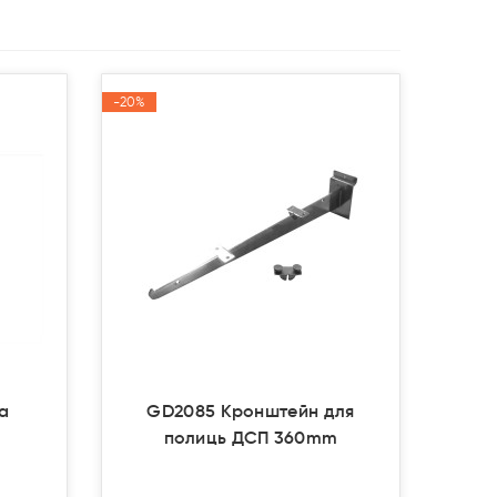
-20%
-20%
Акція
Акція
ва
GD2085 Кронштейн для
полиць ДСП 360mm