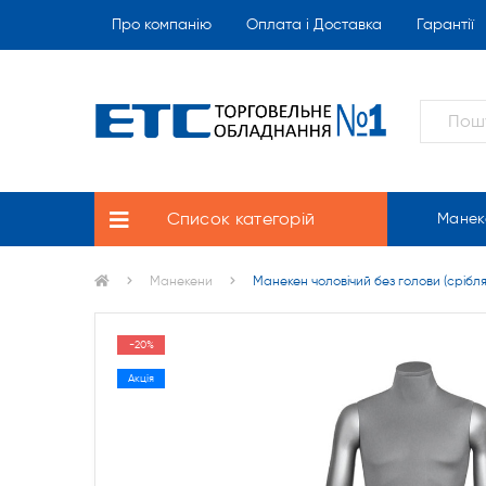
Про компанію
Оплата і Доставка
Гарантії
Список категорій
Манек
Манекени
Манекен чоловічий без голови (срібля
-20%
Акція