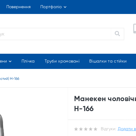
Повернення
Портфоліо
ени
Плічка
Труби хромовані
Вішалки та стійки
стий) Н-166
Манекен чоловічи
Н-166
Відгуки:
Додати в