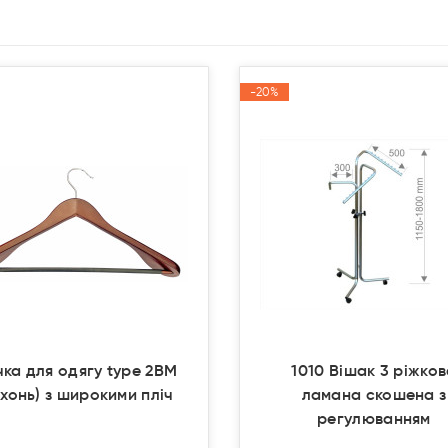
-20%
-20%
Акція
Акція
чка для одягу type 2ВМ
1010 Вішак 3 ріжко
хонь) з широкими пліч
ламана скошена з
регулюванням