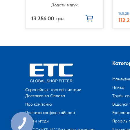
Додати відгук
140.28 
13 356.00 грн.
112.2
Категор
Манекен
Плічка
Європейські торгові системи
Труби хр
Доставка та Оплата
Вішалки 
Про компанію
Економпа
Політика конфіденційності
Профіль
Умови угоди
Кронште
© 2010-2021 ETC Усі права захищені