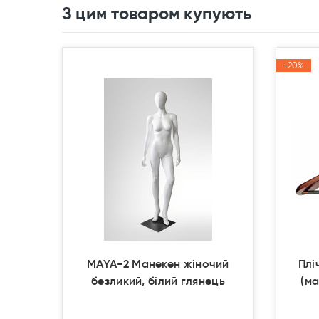
З цим товаром купують
-20%
-20%
Акція
Акція
MAYA-2 Манекен жіночий
Плі
безликий, білий глянець
(ма