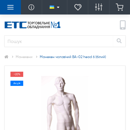
Манекени
Манекен чоловічий ВA-02 head 6 (білий)
-20%
Акція