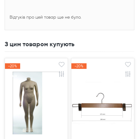
Відгуків про цей товар ще не було.
З цим товаром купують
-20%
-20%
-20%
-20%
Акція
Акція
Акція
Акція