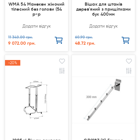
WMA 54 Манекен жіночий
Вішак для штанів
тілесний без голови (54
дерев'яний з прищіпками
р-р
бук 400мм
Додати відгук
Додати відгук
11 340.00 грн.
60.90 грн.
9 072.00 грн.
48.72 грн.
-20%
-20%
Акція
Акція