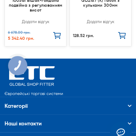
1005al Вішак-гондола
GD2187 (К) Гачок з
подвійна з регулюванням
кульками 300мм
висот
Додати відгук
Додати відгук
6 678.00 грн.
128.52 грн.
5 342.40 грн.
КНОПКА
СВЯЗИ
Європейські торгові системи
Категорії
Наші контакти