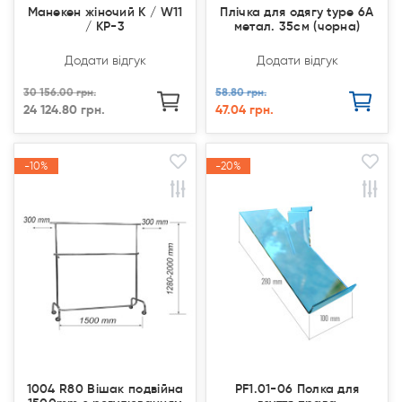
Манекен жіночий K / W11
Плічка для одягу type 6А
/ KP-3
метал. 35см (чорна)
Додати відгук
Додати відгук
30 156.00 грн.
58.80 грн.
24 124.80 грн.
47.04 грн.
-10%
-10%
-20%
-20%
Акція
Акція
Акція
Акція
1004 R80 Вішак подвійна
PF1.01-06 Полка для