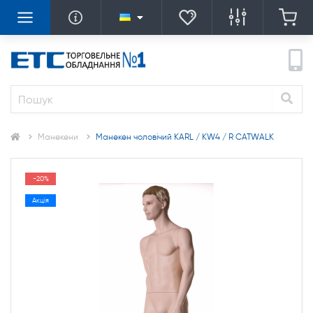
Манекени
Манекен чоловічий KARL / KW4 / R CATWALK
-20%
Акція