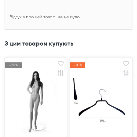
Відгуків про цей товар ще не було.
З цим товаром купують
-20%
-20%
-20%
-20%
Акція
Акція
Акція
Акція
Продано
Продано