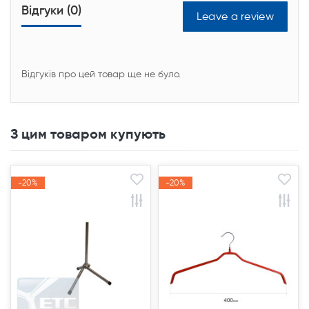
Відгуки (0)
Leave a review
Відгуків про цей товар ще не було.
З цим товаром купують
-20%
-20%
-20%
-20%
Акція
Акція
Акція
Акція