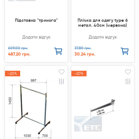
Підставка "тринога"
Плічка для одягу type 6
метал. 40см (червона)
Додати відгук
Додати відгук
609.00 грн.
37.80 грн.
487.20 грн.
30.24 грн.
-20%
-20%
-20%
-20%
Акція
Акція
Акція
Акція