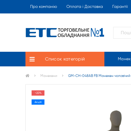
Про компанію
Оплата і Доставка
Гарантії
Список категорій
Манек
Манекени
GM-CH-048AB FB Манекен чоловічий 
-20%
Акція