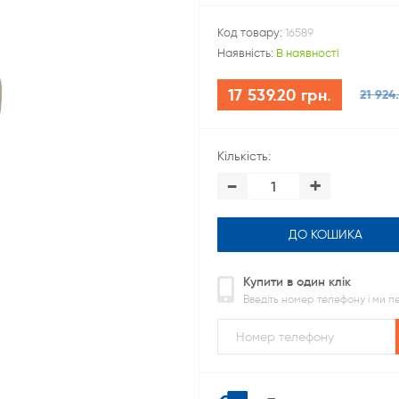
Код товару:
16589
Наявність:
В наявності
17 539.20 грн.
21 924
Кількість:
-
+
ДО КОШИКА
Купити в один клік
Введіть номер телефону і ми 