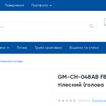
Повернення
Портфоліо
ени
Плічка
Труби хромовані
Вішалки та стійки
тілесний (голова
GM-CH-048AB FB
тілесний (голова
Відгуки:
Додати в