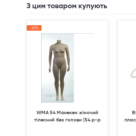
З цим товаром купують
-20%
-20%
Акція
Акція
WMA 54 Манекен жіночий
В
тілесний без голови (54 р-р
плас