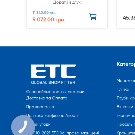
Додати відгук
11 340.00 грн.
45.3
9 072.00 грн.
Категор
Манекен
Плічка
Європейські торгові системи
Труби хр
Доставка та Оплата
Вішалки 
Про компанію
Економпа
Політика конфіденційності
Профіль
Умови угоди
Кронште
© 2010-2021 ETC Усі права захищені