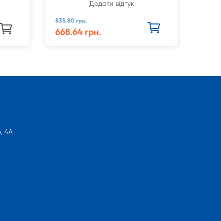
Додати відгук
835.80 грн.
668.64 грн.
, 4А