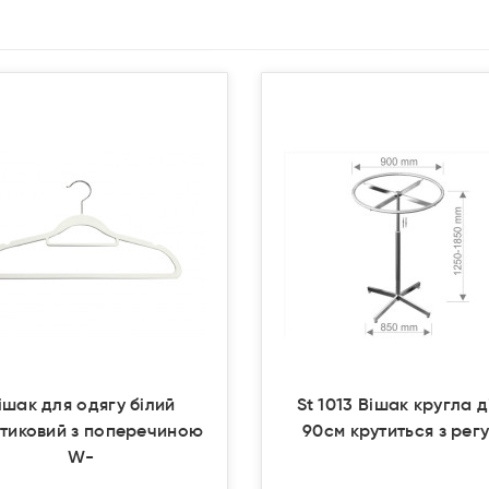
Продано
Продано
ішак для одягу білий
St 1013 Вішак кругла д
тиковий з поперечиною
90см крутиться з рег
W-