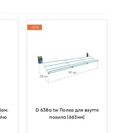
-20%
-20%
Акція
Акція
іам.
D 638a tw Полка для взуття
улю
похила (663мм)