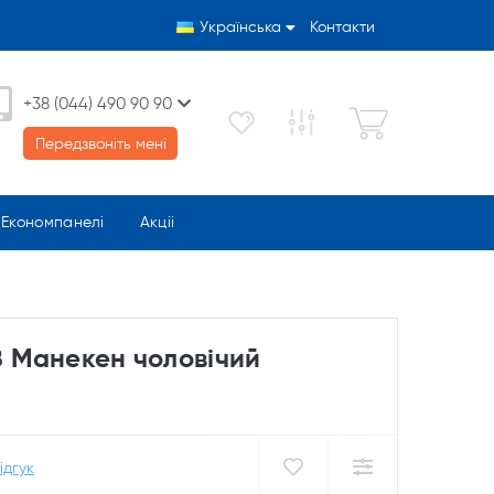
Українська
Контакти
+38 (044) 490 90 90
Передзвоніть мені
Економпанелі
Акціі
 Манекен чоловічий
ідгук