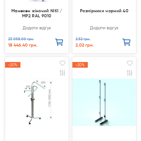
Манекен жіночий NIKI /
Розмірники чорний 40
MP2 RAL 9010
Додати відгук
Додати відгук
23 058.00 грн.
2.52 грн.
18 446.40 грн.
2.02 грн.
-20%
-20%
-20%
-20%
Акція
Акція
Акція
Акція