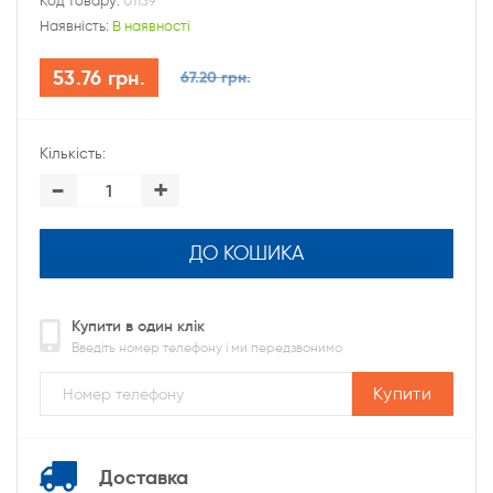
Код товару:
01139
Наявність:
В наявності
53.76 грн.
67.20 грн.
Кількість:
-
+
ДО КОШИКА
Купити в один клік
Введіть номер телефону і ми передзвонимо
Купити
Доставка