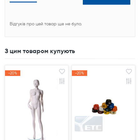
Відгуків про цей товар ще не було.
З цим товаром купують
-20%
-20%
-20%
-20%
Акція
Акція
Акція
Акція