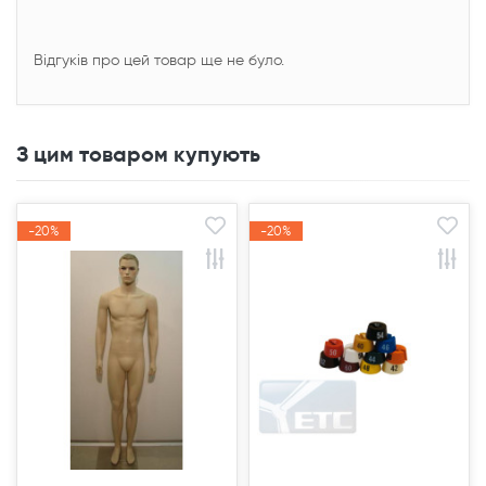
Відгуків про цей товар ще не було.
З цим товаром купують
-20%
-20%
-20%
-20%
Акція
Акція
Акція
Акція