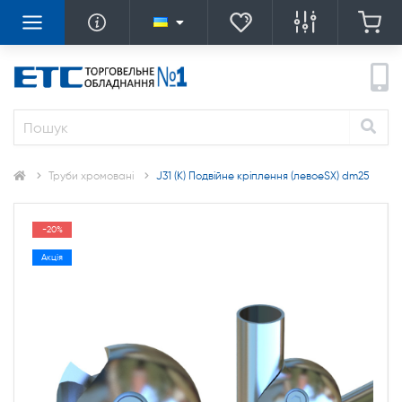
Труби хромовані
J31 (К) Подвійне кріплення (левоеSX) dm25
-20%
Акція