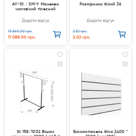
AY-10 / SM-Y Манекен
Розмірники білий 36
чоловічий тілесний
Додати відгук
Додати відгук
13 860.00 грн.
2.52 грн.
11 088.00 грн.
2.02 грн.
Продано
Продано
Продано
Продано
St 158/1002 Вішак
Економпанель біла 2400 *