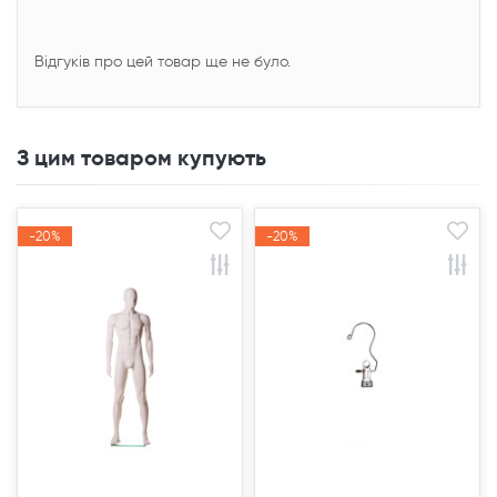
Відгуків про цей товар ще не було.
З цим товаром купують
-20%
-20%
-20%
-20%
Акція
Акція
Акція
Акція