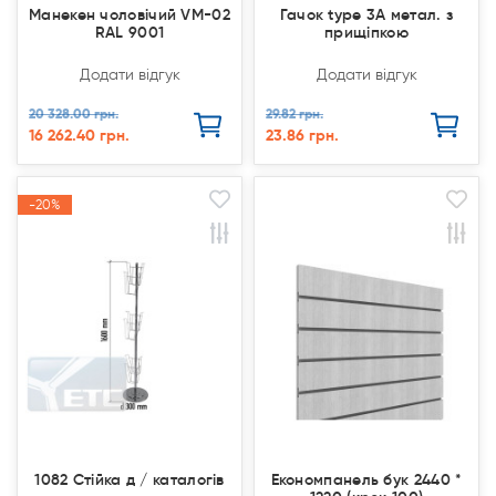
Манекен чоловічий VM-02
Гачок type 3А метал. з
RAL 9001
прищіпкою
Додати відгук
Додати відгук
20 328.00 грн.
29.82 грн.
16 262.40 грн.
23.86 грн.
-20%
-20%
Продано
Продано
Акція
Акція
1082 Стійка д / каталогів
Економпанель бук 2440 *