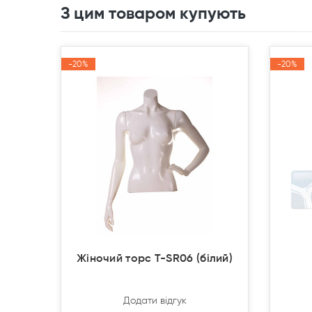
З цим товаром купують
-20%
-20%
-20%
-20%
Акція
Акція
Акція
Акція
Жіночий торс T-SR06 (білий)
Додати відгук