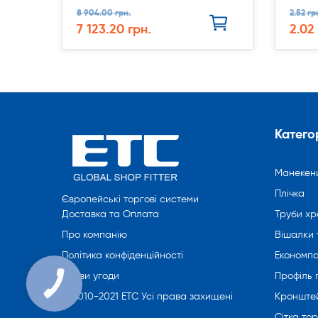
8 904.00 грн.
2.52 гр
7 123.20 грн.
2.02
Категор
Манекен
Плічка
Європейські торгові системи
Труби хр
Доставка та Оплата
Вішалки 
Про компанію
Економпа
Політика конфіденційності
Профіль
Умови угоди
Кронште
© 2010-2021 ETC Усі права захищені
Сітка то