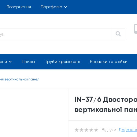
Повернення
Портфоліо
ени
Плічка
Труби хромовані
Вішалки та стійки
ня вертикальної панел
IN-37/6 Двостор
вертикальної па
Відгуки:
Додати в