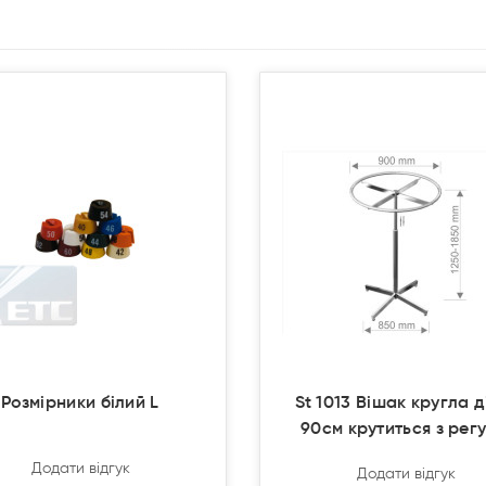
Продано
Продано
Розмірники білий L
St 1013 Вішак кругла д
90см крутиться з рег
Додати відгук
Додати відгук