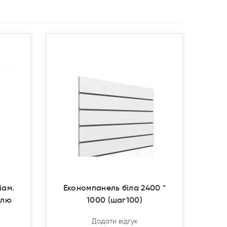
Продано
Продано
іам.
Економпанель біла 2400 *
улю
1000 (шаг100)
Додати відгук