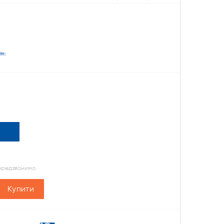
н.
передзвонимо
Купити