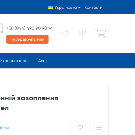
Українська
Контакти
+38 (044) 490 90 90
Передзвоніть мені
Економпанелі
Акціі
онній захоплення
нел
ідгук