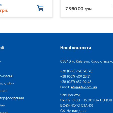
н.
7 980.00 грн.
 грн.
ії
Наші контакти
и
03040 м. Київ вул. Красилівська
+38 (044) 490 90 90
омовані
+38 (067) 409 23 21
+38 (067) 657 02 43
та стійки
ets@ets.com.ua
Email:
нелі
Час роботи
 перфорований
Пн-Пт 10:00 - 15:00 (НА ПЕРІОД
йни
ВОЄННОГО СТАНУ)
Сб-Нд вихідний
ргова