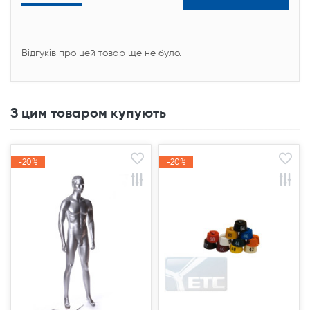
Відгуків про цей товар ще не було.
З цим товаром купують
-20%
-20%
-20%
-20%
Акція
Акція
Акція
Акція