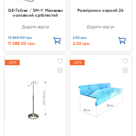
GE-7silver / SM-Y Манекен
Розмірники чорний 26
чоловічий сріблястий
Додати відгук
Додати відгук
13 860.00 грн.
2.52 грн.
11 088.00 грн.
2.02 грн.
-20%
-20%
-20%
-20%
Акція
Акція
Акція
Акція