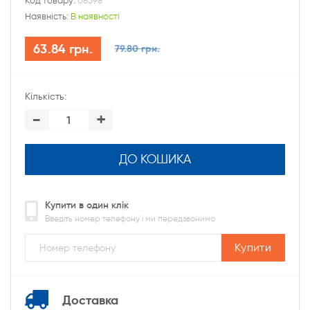
Код товару:
08598
Наявність:
В наявності
63.84 грн.
79.80 грн.
Кількість:
-
+
ДО КОШИКА
Купити в один клік
Введіть номер телефону і ми передзвонимо
Купити
Доставка