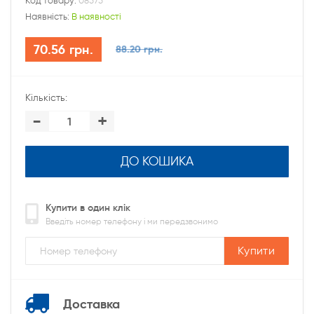
Код товару:
08575
Наявність:
В наявності
70.56 грн.
88.20 грн.
Кількість:
-
+
ДО КОШИКА
Купити в один клік
Введіть номер телефону і ми передзвонимо
Купити
Доставка