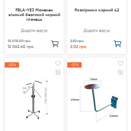
FBLA-YE3 Манекен
Розмірники чорний 42
жіночий безликий чорний
глянець
Додати відгук
Додати відгук
15 078.00 грн.
2.52 грн.
12 062.40 грн.
2.02 грн.
-20%
-20%
-20%
-20%
Акція
Акція
Акція
Акція