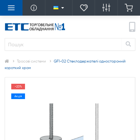
Тросові системи
GF1-02 Стеклодержателі односторонній
короткий хром
-20%
Акція