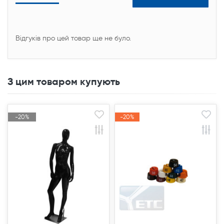
Відгуків про цей товар ще не було.
З цим товаром купують
-20%
-20%
-20%
-20%
Акція
Акція
Акція
Акція
Продано
Продано