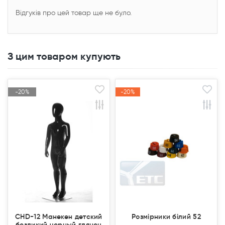
Відгуків про цей товар ще не було.
З цим товаром купують
-20%
-20%
-20%
-20%
Акція
Акція
Акція
Акція
Продано
Продано
CHD-12 Манекен детский
Розмірники білий 52
безликий черный глянец