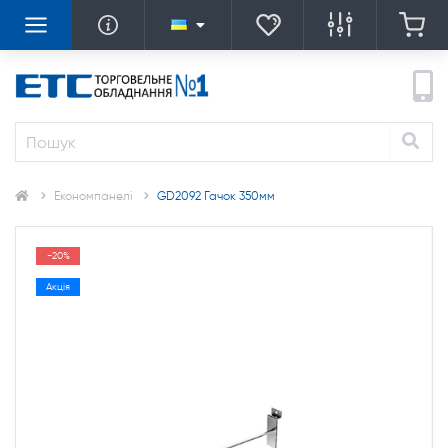
Економпанелі
GD2092 Гачок 350мм
-20%
Акція