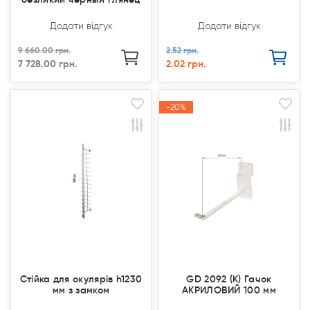
Додати відгук
Додати відгук
9 660.00 грн.
2.52 грн.
7 728.00 грн.
2.02 грн.
-20%
-20%
Акція
Акція
Стійка для окулярів h1230
GD 2092 (K) Гачок
мм з замком
АКРИЛОВИЙ 100 мм