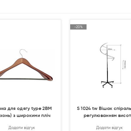
-20%
-20%
Акція
Акція
Продано
Продано
чка для одягу type 2ВМ
S 1024 tw Вішак спіраль
хонь) з широкими пліч
регулюванням висот
Додати відгук
Додати відгук