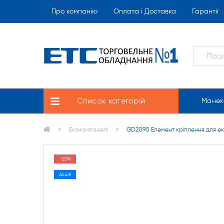
Про компанію
Оплата і Доставка
Гарантії
Список категорій
Манек
Економпанелі
GD2090 Елемент кріплення для е
-20%
Акція