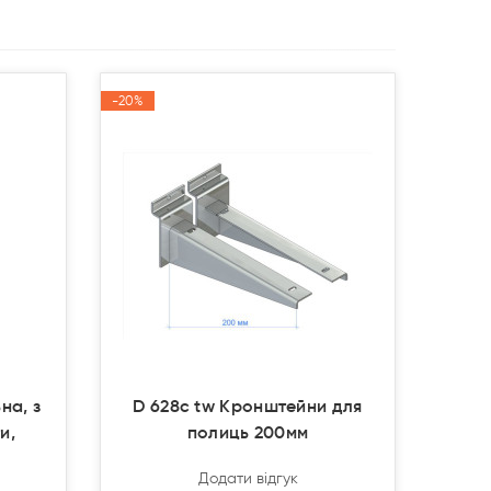
-20%
-20%
Акція
Акція
на, з
D 628с tw Кронштейни для
и,
полиць 200мм
Додати відгук