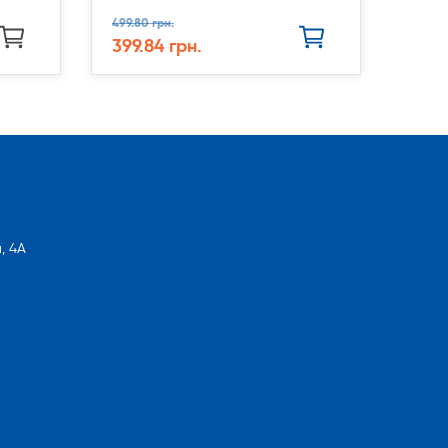
499.80 грн.
399.84 грн.
, 4А