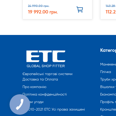
24 990.00 грн.
140.28 
19 992.00 грн.
112.2
Категор
Манекен
Плічка
Європейські торгові системи
Труби хр
Доставка та Оплата
Вішалки 
Про компанію
Економпа
Політика конфіденційності
Профіль
Умови угоди
Кронште
© 2010-2021 ETC Усі права захищені