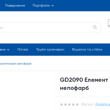
Повернення
Портфоліо
ени
Плічка
Труби хромовані
Вішалки та стійки
кономпанелі непофарб
GD2090 Елемент 
непофарб
Відгуки:
Додати в