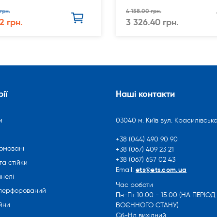
грн.
4 158.00 грн.
2 грн.
3 326.40 грн.
ії
Наші контакти
и
03040 м. Київ вул. Красилівська
+38 (044) 490 90 90
омовані
+38 (067) 409 23 21
+38 (067) 657 02 43
та стійки
ets@ets.com.ua
Email:
нелі
Час роботи
 перфорований
Пн-Пт 10:00 - 15:00 (НА ПЕРІОД
йни
ВОЄННОГО СТАНУ)
Сб-Нд вихідний