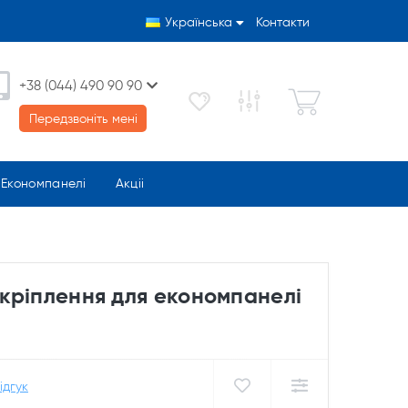
Українська
Контакти
+38 (044) 490 90 90
Передзвоніть мені
Економпанелі
Акціі
кріплення для економпанелі
ідгук