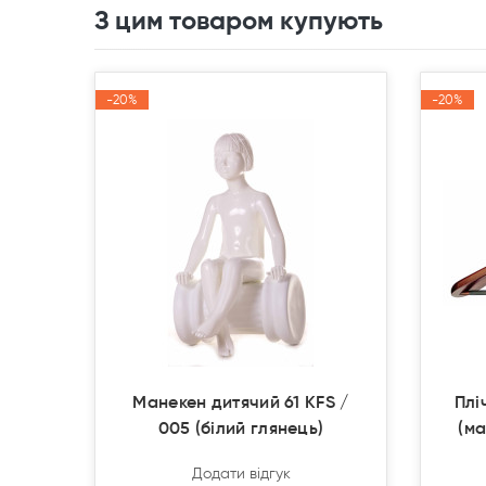
З цим товаром купують
-20%
-20%
-20%
-20%
Акція
Акція
Акція
Акція
Манекен дитячий 61 KFS /
Плі
005 (білий глянець)
(ма
Додати відгук