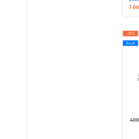
1 6
-20%
Акція
400