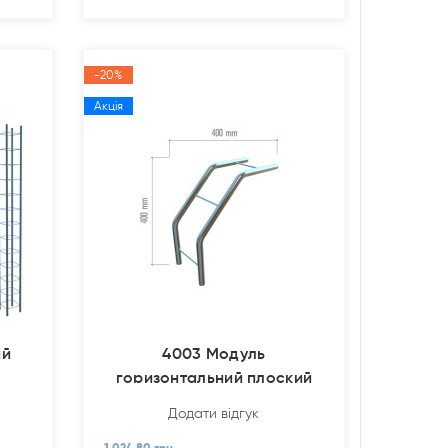
-20%
Акція
ий
4003 Модуль
горизонтальний плоский
кутовий
Додати відгук
1 024.80 грн.