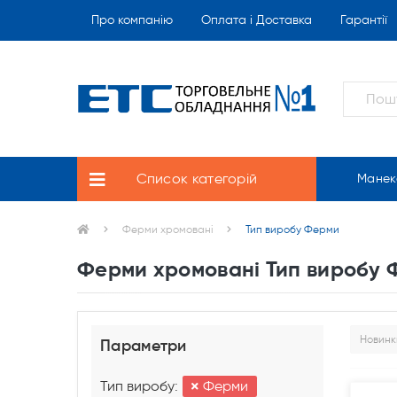
Про компанію
Оплата і Доставка
Гарантії
Список категорій
Манек
Ферми хромовані
Тип виробу Ферми
Ферми хромовані Тип виробу
Параметри
Тип виробу:
Ферми