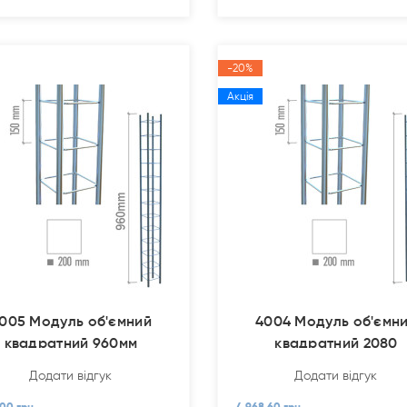
-20%
Акція
005 Модуль об'ємний
4004 Модуль об'ємн
квадратний 960мм
квадратний 2080
Додати відгук
Додати відгук
.00 грн.
4 968.60 грн.