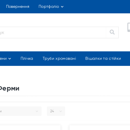
Повернення
Портфоліо
ени
Плічка
Труби хромовані
Вішалки та стійки
 Ферми