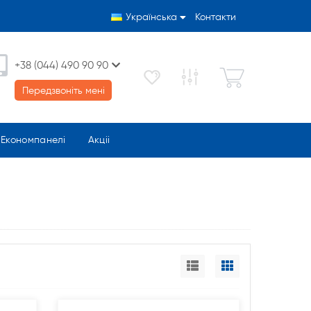
Українська
Контакти
+38 (044) 490 90 90
Передзвоніть мені
Економпанелі
Акціі