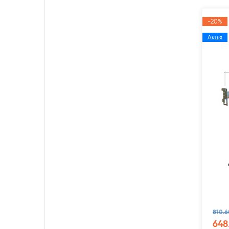
-20%
Акція
810.6
648