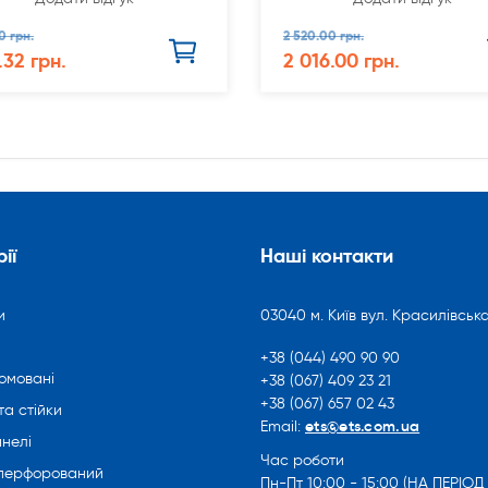
0 грн.
2 520.00 грн.
.32 грн.
2 016.00 грн.
ії
Наші контакти
и
03040 м. Київ вул. Красилівська
+38 (044) 490 90 90
омовані
+38 (067) 409 23 21
+38 (067) 657 02 43
та стійки
ets@ets.com.ua
Email:
нелі
Час роботи
 перфорований
Пн-Пт 10:00 - 15:00 (НА ПЕРІОД