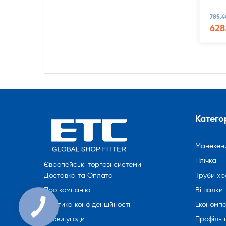
785.4
628
Категор
Манекен
Плічка
Європейські торгові системи
Труби хр
Доставка та Оплата
Вішалки 
Про компанію
Економпа
Політика конфіденційності
Профіль
Умови угоди