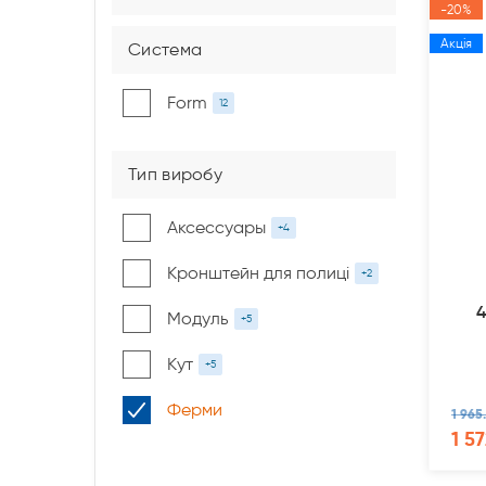
-20%
Акція
Система
Form
12
Тип виробу
Аксессуары
+4
Кронштейн для полиці
+2
Модуль
+5
Кут
+5
Ферми
1 965
1 57