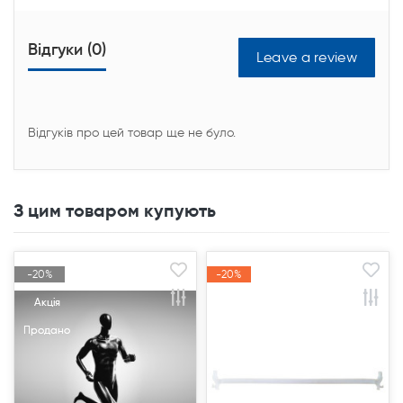
Відгуки (0)
Leave a review
Відгуків про цей товар ще не було.
З цим товаром купують
-20%
-20%
-20%
-20%
Акція
Акція
Акція
Акція
Продано
Продано