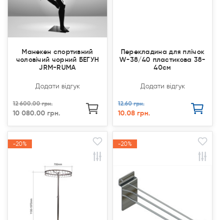
Манекен спортивний
Перекладина для плічок
чоловічий чорний БЕГУН
W-38/40 пластикова 38-
JRM-RUMA
40см
Додати відгук
Додати відгук
12 600.00 грн.
12.60 грн.
10 080.00 грн.
10.08 грн.
-20%
-20%
-20%
-20%
Акція
Акція
Акція
Акція