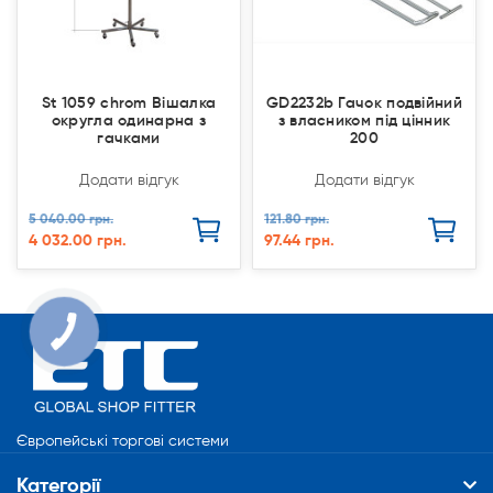
St 1059 chrom Вішалка
GD2232b Гачок подвійний
округла одинарна з
з власником під цінник
гачками
200
Додати відгук
Додати відгук
5 040.00 грн.
121.80 грн.
4 032.00 грн.
97.44 грн.
Європейські торгові системи
Категорії