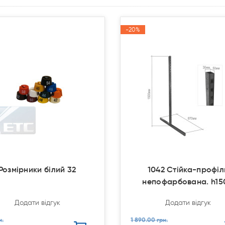
-20%
-20%
Акція
Акція
Розмірники білий 32
1042 Стійка-профіл
непофарбована. h15
Додати відгук
Додати відгук
н.
1 890.00 грн.