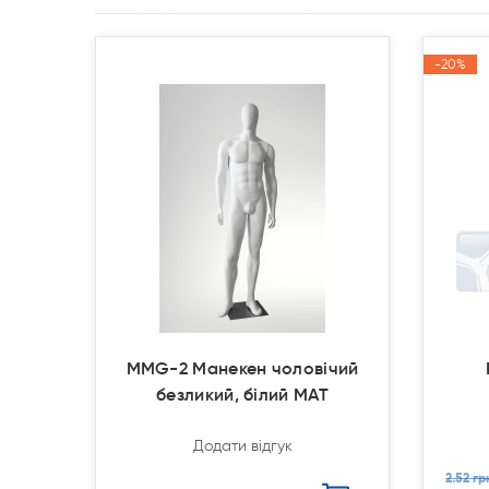
-20%
-20%
Акція
Акція
MMG-2 Манекен чоловічий
безликий, білий МАТ
Додати відгук
2.52 гр