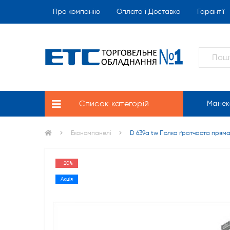
Про компанію
Оплата і Доставка
Гарантії
Список категорій
Манек
Економпанелі
D 639a tw Полка ґратчаста пряма
-20%
Акція