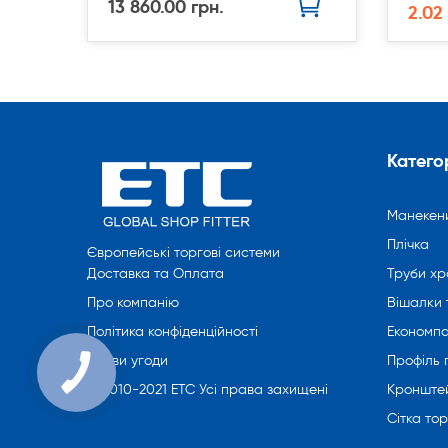
13 860.00 грн.
2.02
Категор
Манекен
Плічка
Європейські торгові системи
Труби хр
Доставка та Оплата
Вішалки 
Про компанію
Економпа
Політика конфіденційності
Профіль
Умови угоди
Кронште
© 2010-2021 ETC Усі права захищені
Сітка то