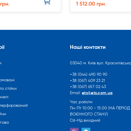
 грн.
1 512.00 грн.
ії
Наші контакти
и
03040 м. Київ вул. Красилівська
+38 (044) 490 90 90
омовані
+38 (067) 409 23 21
+38 (067) 657 02 43
та стійки
ets@ets.com.ua
Email:
нелі
Час роботи
 перфорований
Пн-Пт 10:00 - 15:00 (НА ПЕРІОД
йни
ВОЄННОГО СТАНУ)
Сб-Нд вихідний
ргова