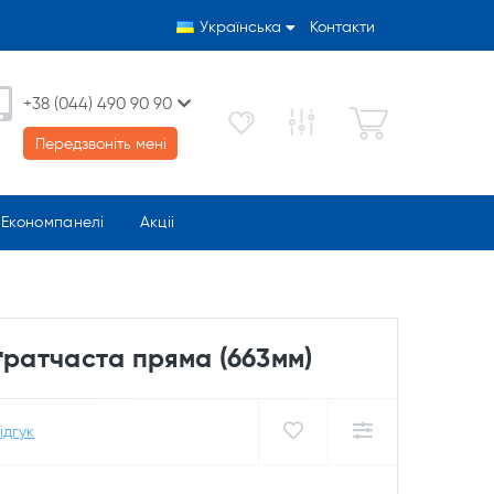
Українська
Контакти
+38 (044) 490 90 90
Передзвоніть мені
Економпанелі
Акціі
ґратчаста пряма (663мм)
ідгук