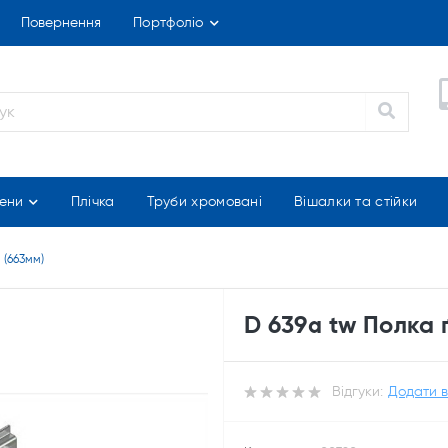
Повернення
Портфоліо
ени
Плічка
Труби хромовані
Вішалки та стійки
 (663мм)
D 639a tw Полка 
Відгуки:
Додати в