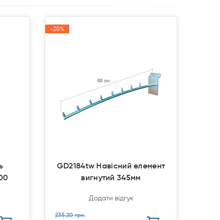
-20%
-20%
Акція
Акція
ь
GD2184tw Навісний елемент
00
вигнутий 345мм
Додати відгук
235.20 грн.