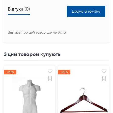
Відгуки (0)
Leave a review
Відгуків про цей товар ще не було.
З цим товаром купують
-20%
-20%
-20%
-20%
Акція
Акція
Акція
Акція