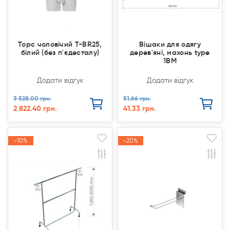
Торс чоловічий T-BR25,
Вішаки для одягу
білий (без п'єдесталу)
дерев'яні, махонь type
1ВМ
Додати відгук
Додати відгук
3 528.00 грн.
51.66 грн.
2 822.40 грн.
41.33 грн.
-10%
-10%
-20%
-20%
Акція
Акція
Акція
Акція