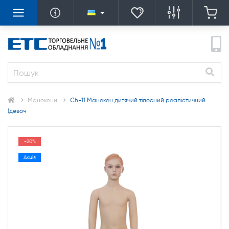
Манекени
Ch-11 Манекен дитячий тілесний реалістичний
(девоч
-20%
Акція