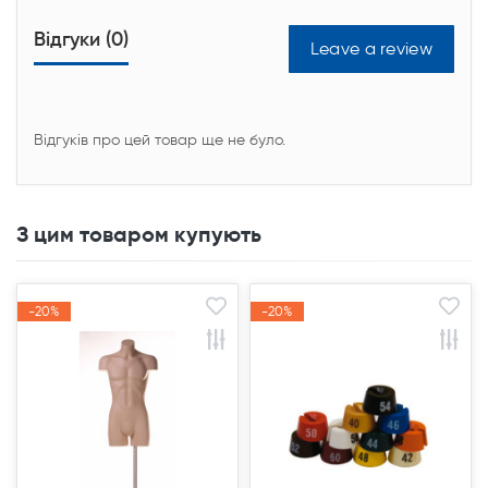
Відгуки (0)
Leave a review
Відгуків про цей товар ще не було.
З цим товаром купують
-20%
-20%
-20%
-20%
Акція
Акція
Акція
Акція