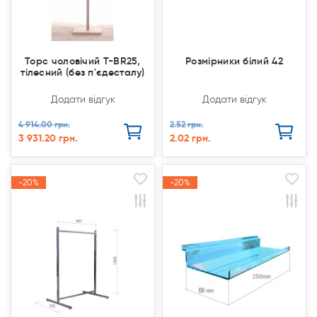
Торс чоловічий T-BR25,
Розмірники білий 42
тілесний (без п'єдесталу)
Додати відгук
Додати відгук
4 914.00 грн.
2.52 грн.
3 931.20 грн.
2.02 грн.
-20%
-20%
-20%
-20%
Акція
Акція
Акція
Акція