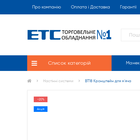
Про компанію
Оплата і Доставка
Гарантії
Список категорій
Манек
Настінні системи
BT18 Кронштейн для м'яча
-20%
Акція