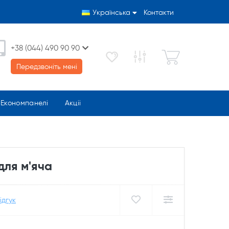
Українська
Контакти
+38 (044) 490 90 90
Передзвоніть мені
Економпанелі
Акціі
для м'яча
ідгук