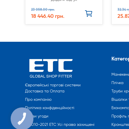
23 058.00 грн.
32.34 г
18 446.40 грн.
25.8
Категор
Манекен
Плічка
Європейські торгові системи
Труби хр
Доставка та Оплата
Вішалки 
Про компанію
Економпа
Політика конфіденційності
Профіль
Умови угоди
Кронште
© 2010-2021 ETC Усі права захищені