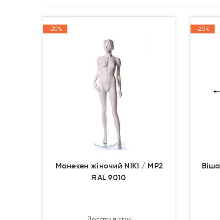
-20%
-20%
-20%
-20%
Акція
Акція
Акція
Акція
Манекен жіночий NIKI / MP2
Віша
RAL 9010
Додати відгук