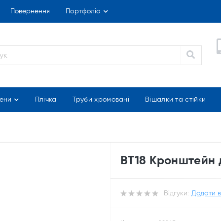
Повернення
Портфоліо
ени
Плічка
Труби хромовані
Вішалки та стійки
BT18 Кронштейн 
Відгуки:
Додати в