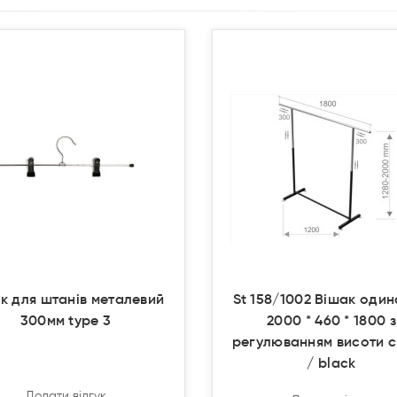
Продано
Продано
к для штанів металевий
St 158/1002 Вішак оди
300мм type 3
2000 * 460 * 1800 з
регулюванням висоти 
/ black
Додати відгук