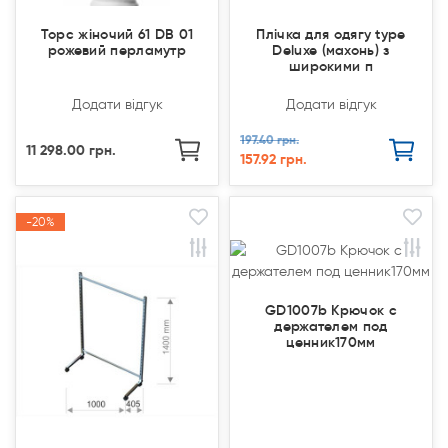
Торс жіночий 61 DB 01
Плічка для одягу type
рожевий перламутр
Deluxe (махонь) з
широкими п
Додати відгук
Додати відгук
197.40 грн.
11 298.00 грн.
157.92 грн.
-20%
-20%
Акція
Акція
GD1007b Крючок с
держателем под
ценник170мм