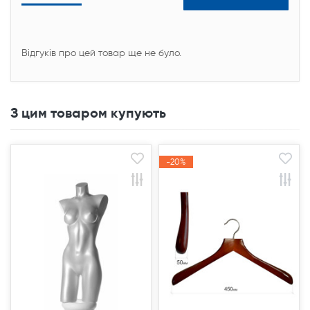
Відгуків про цей товар ще не було.
З цим товаром купують
Продано
Продано
-20%
-20%
Акція
Акція