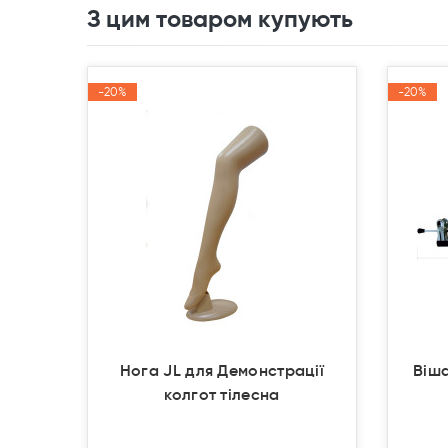
З цим товаром купують
-20%
-20%
-20%
-20%
Акція
Акція
Акція
Акція
Нога JL для Демонстрації
Віша
колгот тілесна