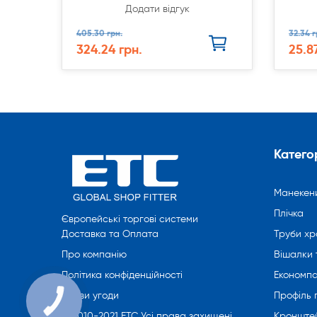
Додати відгук
405.30 грн.
32.34 г
324.24 грн.
25.8
Категор
Манекен
Плічка
Європейські торгові системи
Труби хр
Доставка та Оплата
Вішалки 
Про компанію
Економпа
Політика конфіденційності
Профіль
Умови угоди
Кронште
© 2010-2021 ETC Усі права захищені