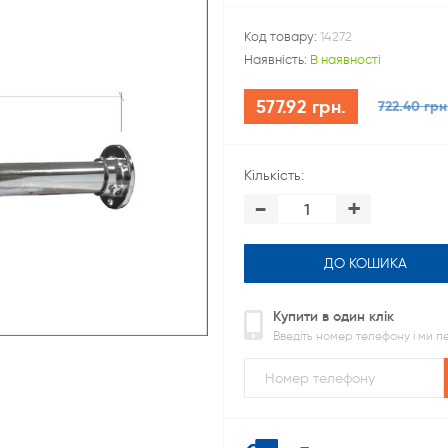
Код товару:
14272
Наявність:
В наявності
577.92 грн.
722.40 грн
Кількість:
-
+
ДО КОШИКА
Купити в один клік
Введіть номер телефону і ми 