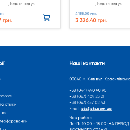
Додати відгук
Додати відгук
рн.
4 158.00 грн.
7 грн.
3 326.40 грн.
ії
Наші контакти
и
03040 м. Київ вул. Красилівська
+38 (044) 490 90 90
омовані
+38 (067) 409 23 21
+38 (067) 657 02 43
та стійки
ets@ets.com.ua
Email:
нелі
Час роботи
 перфорований
Пн-Пт 10:00 - 15:00 (НА ПЕРІОД
йни
ВОЄННОГО СТАНУ)