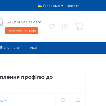
Українська
Контакти
+38 (044) 490 90 90
Передзвоніть мені
Економпанелі
Акціі
іплення профілю до
ідгук