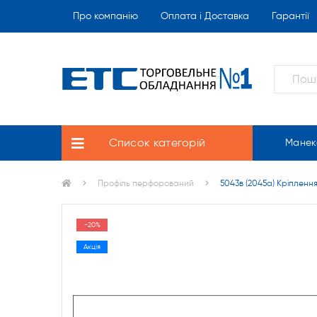
Про компанію
Оплата і Доставка
Гарантії
Список категорій
Манек
Профіль перфорований
5043в (2045a) Кріплен
-20%
Акція