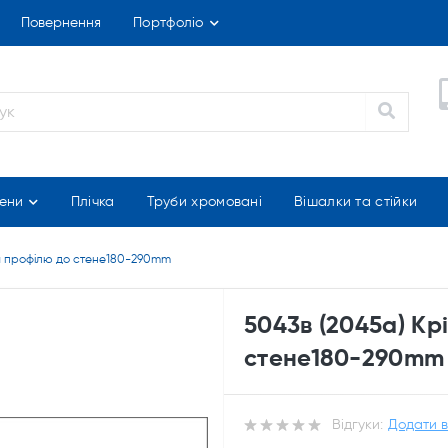
Повернення
Портфоліо
ени
Плічка
Труби хромовані
Вішалки та стійки
ня профілю до стене180-290mm
5043в (2045a) Кр
стене180-290mm
Відгуки:
Додати в