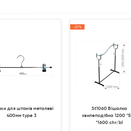
-20%
-20%
Акція
Акція
ки для штанів металеві
St1060 Вішалка
400мм type 3
хвилеподібна 1200 *
*1600 chr/bl