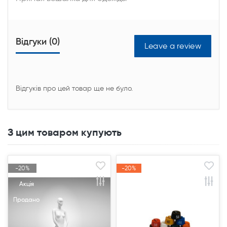
Відгуки (0)
Leave a review
Відгуків про цей товар ще не було.
З цим товаром купують
-20%
-20%
-20%
-20%
Акція
Акція
Акція
Акція
Продано
Продано