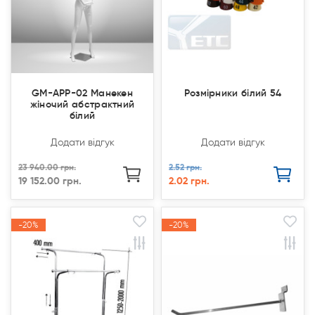
GM-APP-02 Манекен
Розмірники білий 54
жіночий абстрактний
білий
Додати відгук
Додати відгук
23 940.00 грн.
2.52 грн.
19 152.00 грн.
2.02 грн.
-20%
-20%
-20%
-20%
Акція
Акція
Акція
Акція