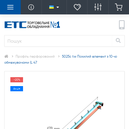
Профіль перфорований
5025c tw Похилий елемент з 10-ю
обмежувачами (L 47
-20%
Акція