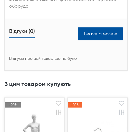
оборудо
Відгуки (0)
Leave a review
Відгуків про цей товар ще не було.
З цим товаром купують
-20%
-20%
-20%
-20%
Акція
Акція
Акція
Акція
Продано
Продано