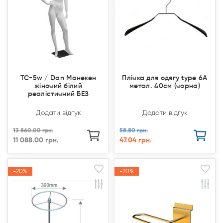
TC-5w / Dan Манекен
Плічка для одягу type 6А
жіночий білий
метал. 40см (чорна)
реалістичний БЕЗ
Додати відгук
Додати відгук
13 860.00 грн.
58.80 грн.
11 088.00 грн.
47.04 грн.
-20%
-20%
-20%
-20%
Акція
Акція
Акція
Акція