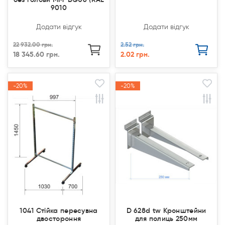
9010
Додати відгук
Додати відгук
22 932.00 грн.
2.52 грн.
18 345.60 грн.
2.02 грн.
-20%
-20%
-20%
-20%
Акція
Акція
Акція
Акція
1041 Стійка пересувна
D 628d tw Кронштейни
двостороння
для полиць 250мм