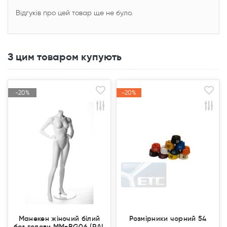
Відгуків про цей товар ще не було.
З цим товаром купують
-20%
-20%
-20%
-20%
Акція
Акція
Акція
Акція
Продано
Продано
Манекен жіночий білий
Розмірники чорний 54
без голови MM-BG06 (RAL