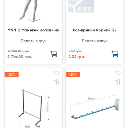
MNN-2 Манекен чоловічий
Розмірники чорний 32
Додати відгук
Додати відгук
12 180.00 грн.
2.52 грн.
9 744.00 грн.
2.02 грн.
-20%
-20%
-20%
-20%
Акція
Акція
Акція
Акція