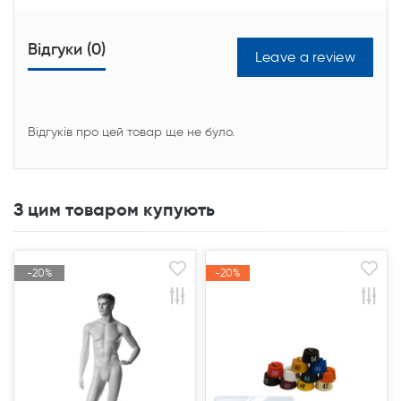
Відгуки (0)
Leave a review
Відгуків про цей товар ще не було.
З цим товаром купують
-20%
-20%
-20%
-20%
Акція
Акція
Акція
Акція
Продано
Продано