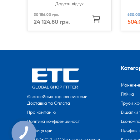
Додати відгук
30 156.00 грн.
630.00
24 124.80 грн.
504.
Категор
Манекен
Плічка
Європейські торгові системи
Труби хр
Доставка та Оплата
Вішалки 
Про компанію
Економпа
Політика конфіденційності
Профіль
Умови угоди
Кронште
© 2010-2021 ETC Усі права захищені