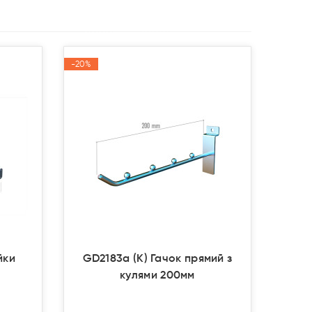
-20%
-20%
Акція
Акція
йки
GD2183a (К) Гачок прямий з
кулями 200мм