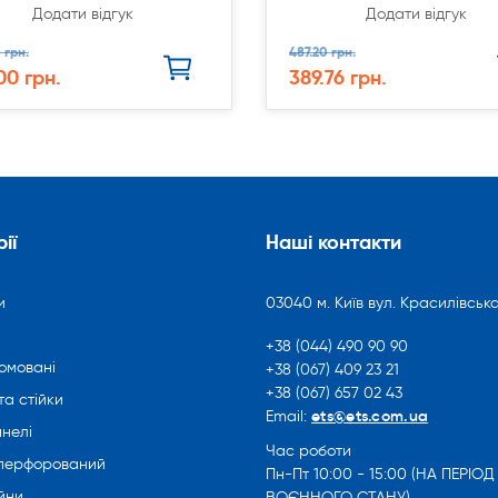
Додати відгук
Додати відгук
 грн.
487.20 грн.
00 грн.
389.76 грн.
ії
Наші контакти
и
03040 м. Київ вул. Красилівська
+38 (044) 490 90 90
омовані
+38 (067) 409 23 21
+38 (067) 657 02 43
та стійки
ets@ets.com.ua
Email:
нелі
Час роботи
 перфорований
Пн-Пт 10:00 - 15:00 (НА ПЕРІОД
йни
ВОЄННОГО СТАНУ)