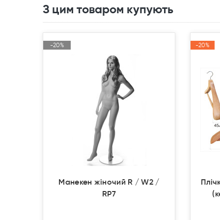
З цим товаром купують
-20%
-20%
-20%
-20%
Акція
Акція
Акція
Акція
Продано
Продано
Манекен жіночий R / W2 /
Пліч
RP7
(