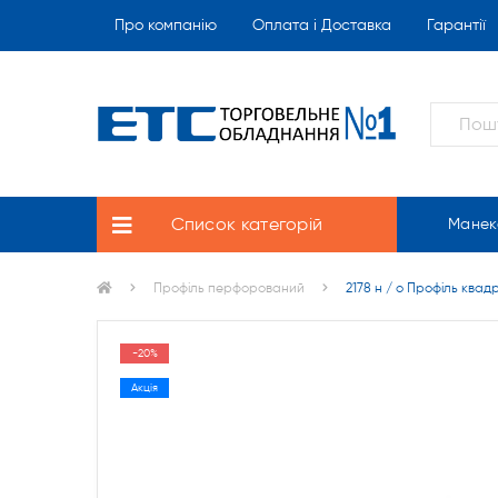
Про компанію
Оплата і Доставка
Гарантії
Список категорій
Манек
Профіль перфорований
2178 н / о Профіль ква
-20%
Акція