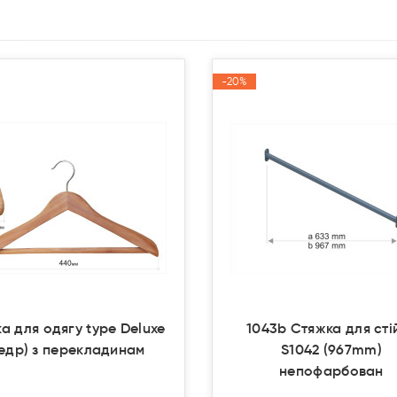
-20%
-20%
Акція
Акція
ка для одягу type Deluxe
1043b Стяжка для сті
кедр) з перекладинам
S1042 (967mm)
непофарбован