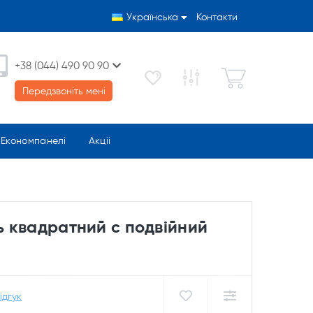
Українська
Контакти
+38 (044) 490 90 90
Передзвоніть мені
Економпанелі
Акціі
ль квадратний c подвійний
ідгук