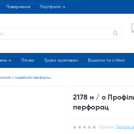
Повернення
Портфоліо
ени
Плічка
Труби хромовані
Вішалки та стійки
дратний c подвійний перфорац
2178 н / о Профі
перфорац
Відгуки:
Додати в