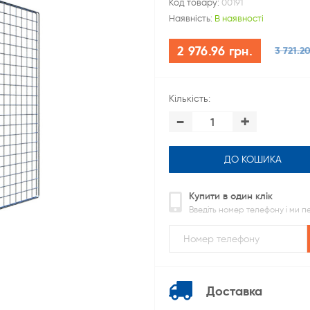
Код товару:
00191
Наявність:
В наявності
2 976.96 грн.
3 721.20
Кількість:
-
+
ДО КОШИКА
Купити в один клік
Введіть номер телефону і ми 
Доставка