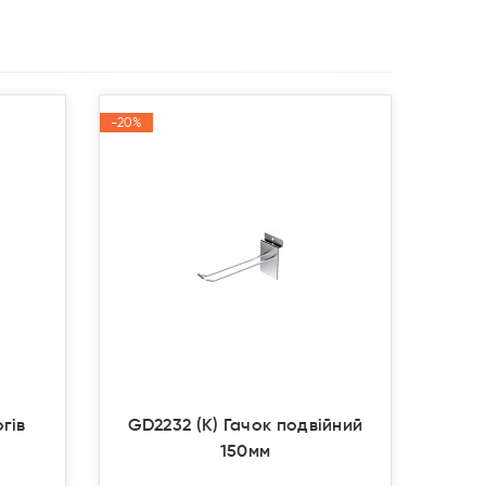
-20%
-20%
Акція
Акція
огів
GD2232 (К) Гачок подвійний
150мм