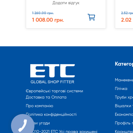
Додати відгук
1 260.00 грн.
2.52 гр
1 008.00 грн.
2.02
Категор
Манекен
Плічка
Європейські торгові системи
Труби хр
Доставка та Оплата
Вішалки 
Про компанію
Економпа
Політика конфіденційності
Профіль
Умови угоди
Кронште
© 2010-2021 ETC Усі права захищені