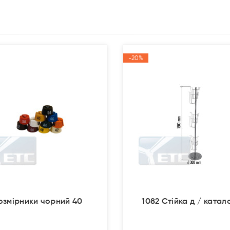
-20%
-20%
Акція
Акція
озмірники чорний 40
1082 Стійка д / катал