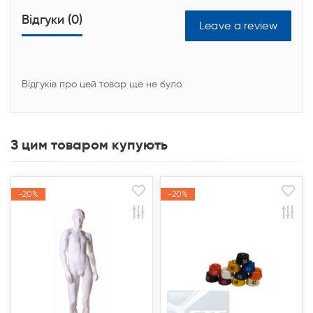
Відгуки (0)
Leave a review
Відгуків про цей товар ще не було.
З цим товаром купують
-20%
-20%
-20%
-20%
Акція
Акція
Акція
Акція