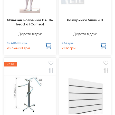
Манекен чоловічий ВА-04
Розмірники білий 40
head 6 (Cameo)
Додати відгук
Додати відгук
35 406.00 грн.
2.52 грн.
28 324.80 грн.
2.02 грн.
-20%
-20%
Продано
Продано
Акція
Акція