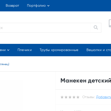
Возврат
Портфолио
ени
Плечики
Трубы хромированные
Вешалки и ст
глянец)
Манекен детский 
Отзывы:
Добавить