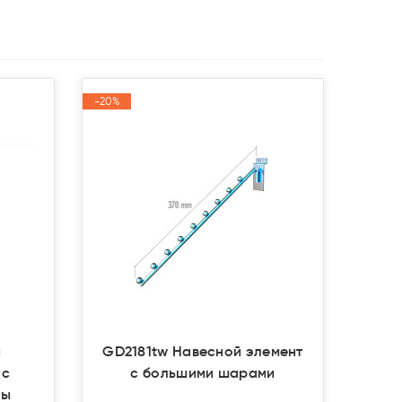
-20%
-20%
Акция
Акция
а
GD2181tw Навесной элемент
 с
с большими шарами
ты