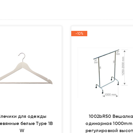
-10%
-10%
Акция
Акция
Плечики для одежды
1002bR50 Вешалк
евянные белые Type 1В
одинарная 1000mm
W
регулировкой высо