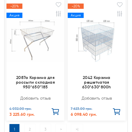
-20%
-20%
Акция
Акция
2087а Корзина для
2042 Корзина
россыпи складная
решетчатая
950*650*185
630*630*800h
Добавить отзыв
Добавить отзыв
4 032.00 грн.
7 623.00 грн.
3 225.60 грн.
6 098.40 грн.
1
2
3
>
>|