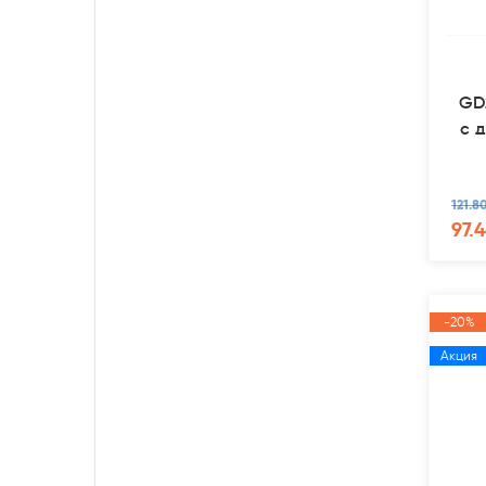
GD
с 
121.8
97.4
-20%
Акция