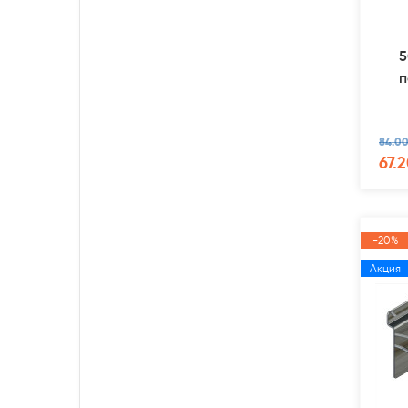
5
п
84.00
67.2
-20%
Акция