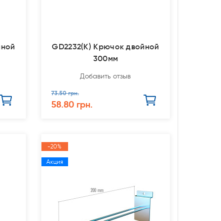
йной
GD2232(К) Крючок двойной
300мм
Добавить отзыв
73.50 грн.
58.80 грн.
-20%
Акция