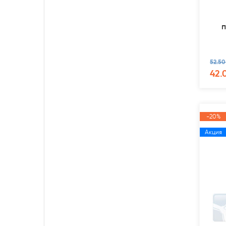
п
52.50
42.
-20%
Акция