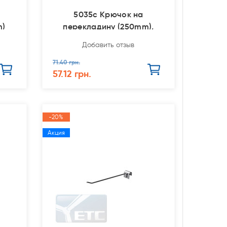
5035c Крючок на
m)
перекладину (250mm),
ширина зацепа 38мм
Добавить отзыв
71.40 грн.
57.12 грн.
-20%
Акция