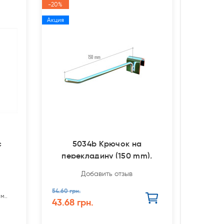
-20%
Акция
с
5034b Крючок на
перекладину (150 mm),
ширина зацепа 38мм
Добавить отзыв
54.60 грн.
м..
43.68 грн.