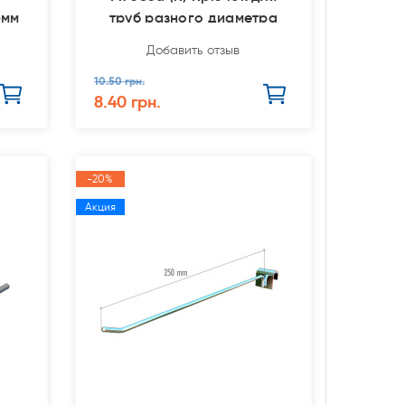
6мм
труб разного диаметра
dm16 и dm25
Добавить отзыв
10.50 грн.
8.40 грн.
-20%
Акция