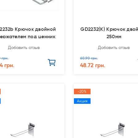
2232b Крючок двойной
GD2232(К) Крючок дво
держателем под ценник
250мм
200мм
Добавить отзыв
Добавить отзыв
0 грн.
60.90 грн.
4 грн.
48.72 грн.
-20%
Акция