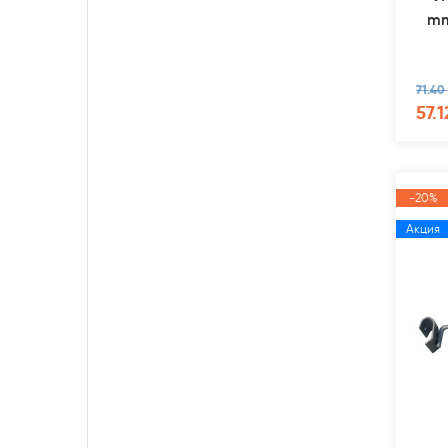
mm
71.40
57.1
-20%
Акция