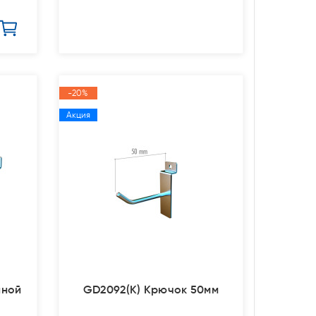
-20%
Акция
йной
GD2092(К) Крючок 50мм