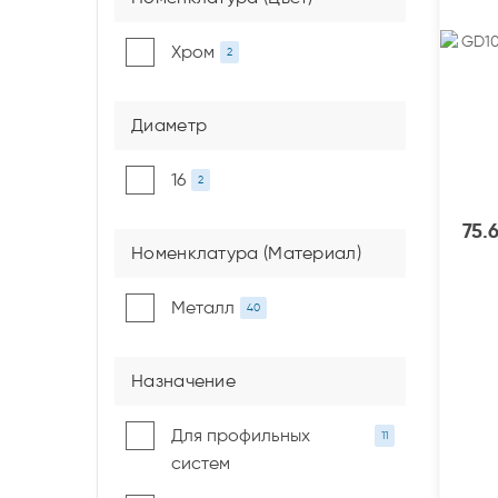
Хром
2
Диаметр
16
2
75.
Номенклатура (Материал)
Металл
40
Назначение
Для профильных
11
систем