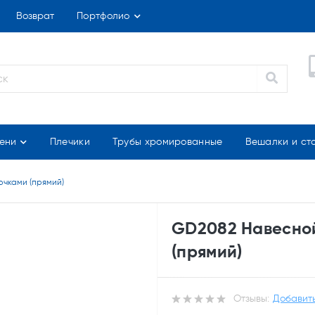
Возврат
Портфолио
ени
Плечики
Трубы хромированные
Вешалки и ст
ючками (прямий)
GD2082 Навесной
(прямий)
Отзывы:
Добавить