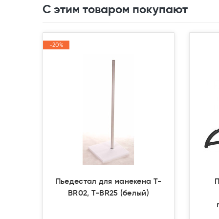
С этим товаром покупают
-20%
-20%
Акция
Акция
Пьедестал для манекена T-
BR02, T-BR25 (белый)