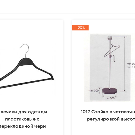
-20%
-20%
Акция
Акция
Плечики для одежды
1017 Стойка выставочн
пластиковые с
регулировкой высо
перекладиной черн