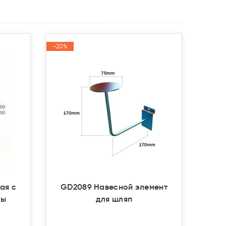
-20%
-20%
Акция
Акция
ая с
GD2089 Навесной элемент
ты
для шляп