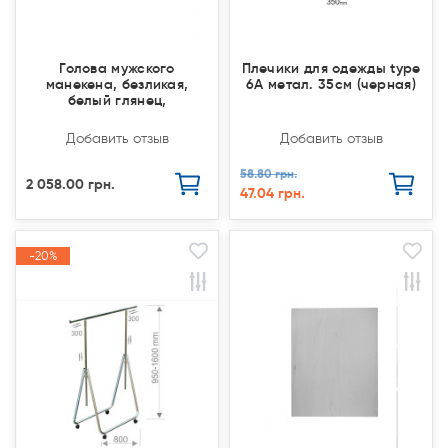
Голова мужского
Плечики для одежды type
манекена, безликая,
6А метал. 35см (черная)
белый глянец,
Добавить отзыв
Добавить отзыв
58.80 грн.
2 058.00 грн.
47.04 грн.
-20%
-20%
Закончился(
Закончился(
Акция
Акция