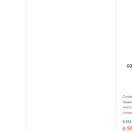
02
Стой
прек
листо
слож
перем
8 232
6 5