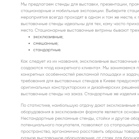
Мы предлагаем стенды для выставки, презентации, про
стационарные и мобильные экспозиции. Выберите стац
мероприятия всегда проходят в одном и том же месте, к
выставочные стенды идеальны для тех, кому часто прих
место. Стационарные выставочные витрины бывают трех
эксклюзивные;
смешанные;
стандартные.
Как следует из их названия, эксклюзивные выставочные 
создаются «под конкретного клиента». Мы занимаемся 
конкретных особенностей рекламной площадки и задач,
требования для выставочных стендов в Киеве предусмат
оригинальных конструкторских и дизайнерских решени
выставочные стенды на заказ. Стандартные же изделия 
По статистике, наибольшую отдачу дают эксклюзивные 
оборудования в эксклюзивном формате является основн
Нестандартные рекламные стенды, стойки и другое об
потенциального покупателя, позволяют со стопроцентн
пространство, эргономично расставить образцы товара,
разное выставочное оборудование: от стоек для брошю