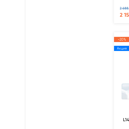
2 688
2 1
-20%
Акция
L1