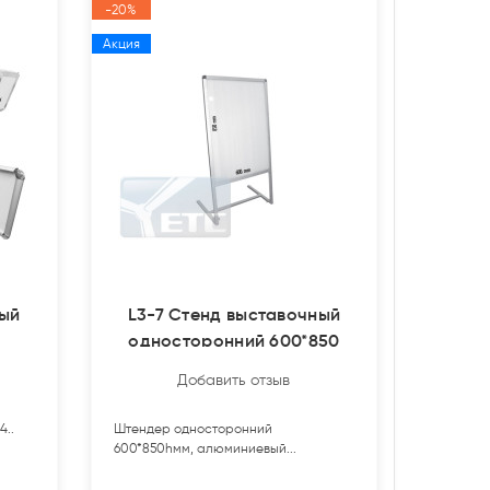
-20%
Акция
ный
L3-7 Стенд выставочный
односторонний 600*850
алюм.
Добавить отзыв
4..
Штендер односторонний
600*850hмм, алюминиевый...