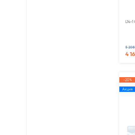
L14-1
5 208
4 1
-20%
Акция