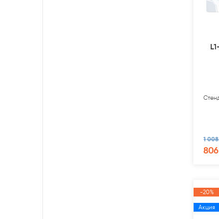
L1
Стенд
1 008
806
-20%
Акция