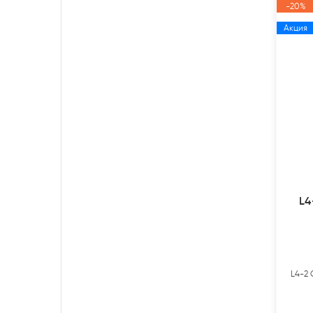
-20%
Акция
L4
L4-2 