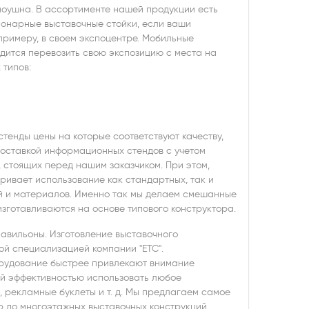
моушна. В ассортименте нашей продукции есть
ионарные выставочные стойки, если ваши
 примеру, в своем экспоцентре. Мобильные
одится перевозить свою экспозицию с места на
 типов:
стенды цены на которые соответствуют качеству,
поставкой информационных стендов с учетом
 стоящих перед нашим заказчиком. При этом,
ривает использование как стандартных, так и
й и материалов. Именно так мы делаем смешанные
изготавливаются на основе типового конструктора.
павильоны. Изготовление выставочного
ой специализацией компании "ETC".
орудование быстрее привлекают внимание
ой эффективностью использовать любое
 рекламные буклеты и т. д. Мы предлагаем самое
р до многоэтажных выставочных конструкций,