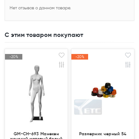
Нет отзывов о данном товаре.
С этим товаром покупают
-20%
-20%
-20%
-20%
Акция
Акция
Акция
Акция
Закончился(
Закончился(
GM-CH-693 Манекен
Размерник черный 54
женский матовый белый