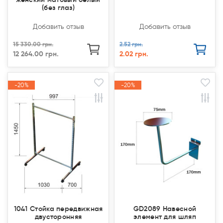
(без глаз)
Добавить отзыв
Добавить отзыв
15 330.00 грн.
2.52 грн.
12 264.00 грн.
2.02 грн.
-20%
-20%
-20%
-20%
Акция
Акция
Акция
Акция
1041 Стойка передвижная
GD2089 Навесной
двусторонняя
элемент для шляп