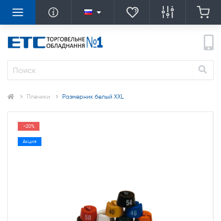
Плечики
Размерник белый XXL
-20%
Акция