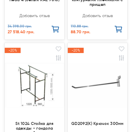
прищеп
Добавить отзыв
Добавить отзыв
34 398.00 грн.
110.88 грн.
27 518.40 грн.
88.70 грн.
-20%
-20%
-20%
-20%
Акция
Акция
Акция
Акция
St 1024 Стойка для
GD2092(К) Крючок 300мм
одежды - гондола