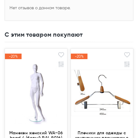
Нет отзывов о данном товаре.
С этим товаром покупают
-20%
-20%
-20%
-20%
Акция
Акция
Акция
Акция
Манекен женский WA-06
Плечики для одежды с
head 4 (белый RAL 9016)
контурными плечиками с