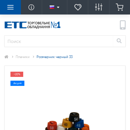
Плечики
Размерник черный 33
-20%
Акция