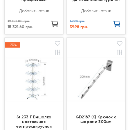
Добавить отзыв
Добавить отзыв
19 152.00 грн.
49.98 грн.
15 321.60 грн.
39.98 грн.
-20%
-20%
Акция
Акция
St 233 F Вешалка
GD2187 (К) Крючок с
настольная
шарами 300мм
четырехъярусная