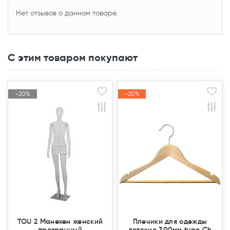
Нет отзывов о данном товаре.
С этим товаром покупают
-20%
-20%
-20%
-20%
Акция
Акция
Акция
Акция
Закончился(
Закончился(
TOU 2 Манекен женский
Плечики для одежды
прозрачный
детские 300мм type Ch