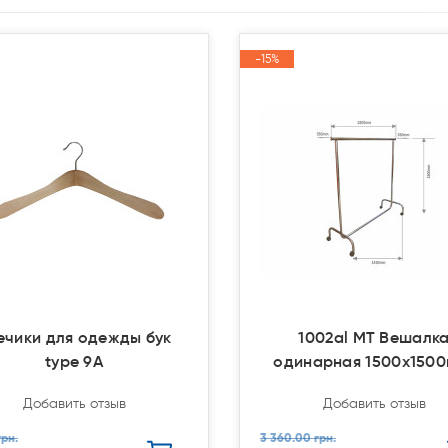
-15%
-15%
Акция
Акция
ечики для одежды бук
1002al MT Вешалк
type 9А
одинарная 1500x150
Добавить отзыв
Добавить отзыв
грн.
3 360.00 грн.