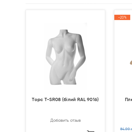
Закончился(
Закончился(
-20%
-20%
Акция
Акция
Торс T-SR08 (білий RAL 9016)
Пл
Добавить отзыв
84.00 