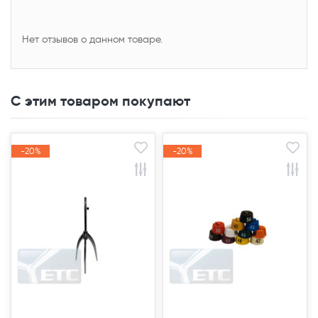
Нет отзывов о данном товаре.
С этим товаром покупают
-20%
-20%
-20%
-20%
Акция
Акция
Акция
Акция