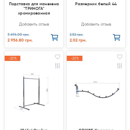
Подставка для манекена
Размерник белый 44
"ТРИНОГА"
хромированная
Добавить отзыв
Добавить отзыв
3 696.00 грн.
2.52 грн.
2 956.80 грн.
2.02 грн.
-20%
-20%
-20%
-20%
Акция
Акция
Акция
Акция