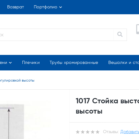
Возврат
Портфолио
ени
Плечики
Трубы хромированные
Вешалки и ст
егулировкой высоты
1017 Стойка выст
высоты
Отзывы:
Добавить