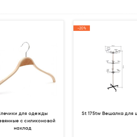
-20%
-20%
Акция
Акция
Плечики для одежды
St 175tw Вешалка для 
евянные с силиконовой
наклад