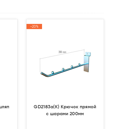
-20%
-20%
Акция
Акция
шляп
GD2183a(К) Крючок прямой
с шарами 200мм