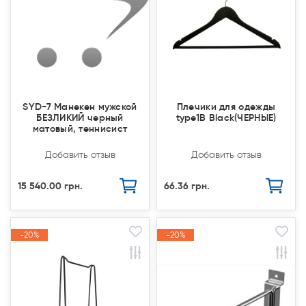
SYD-7 Манекен мужской
Плечики для одежды
БЕЗЛИКИЙ черный
type1В Black(ЧЕРНЫЕ)
матовый, теннисист
Добавить отзыв
Добавить отзыв
15 540.00 грн.
66.36 грн.
-20%
-20%
-20%
-20%
Акция
Акция
Акция
Акция