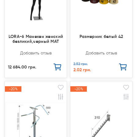
LORA-6 Манекен женский
Размерник белый 42
безликий,черный МАТ
Добавить отзыв
Добавить отзыв
2.52 грн.
12 684.00 грн.
2.02 грн.
-20%
-20%
-20%
-20%
Акция
Акция
Акция
Акция