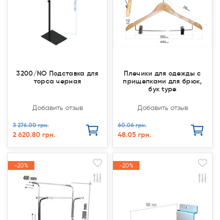
3200/NO Подставка для
Плечики для одежды с
торса черная
прищепками для брюк,
бук type
Добавить отзыв
Добавить отзыв
3 276.00 грн.
60.06 грн.
2 620.80 грн.
48.05 грн.
-20%
-20%
-20%
-20%
Акция
Акция
Акция
Акция