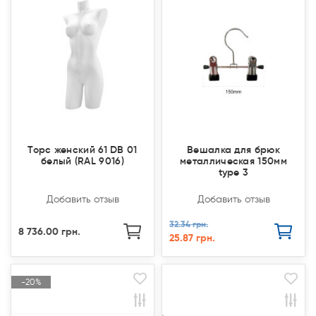
Торс женский 61 DB 01
Вешалка для брюк
белый (RAL 9016)
металлическая 150мм
type 3
Добавить отзыв
Добавить отзыв
32.34 грн.
8 736.00 грн.
25.87 грн.
-20%
-20%
Закончился(
Закончился(
Акция
Акция