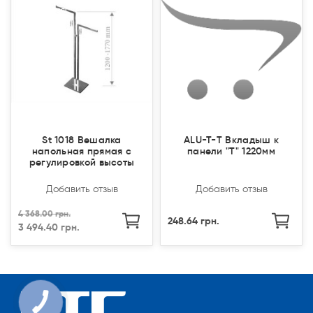
Закончился(
Закончился(
St 1018 Вешалка
ALU-T-Т Вкладыш к
напольная прямая с
панели "Т" 1220мм
регулировкой высоты
Добавить отзыв
Добавить отзыв
4 368.00 грн.
248.64 грн.
3 494.40 грн.
КНОПКА
СВЯЗИ