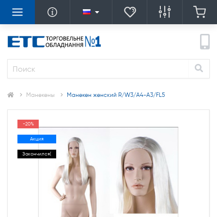
Манекены
Манекен женский R/W3/A4-А3/FL5
-20%
Акция
Закончился(