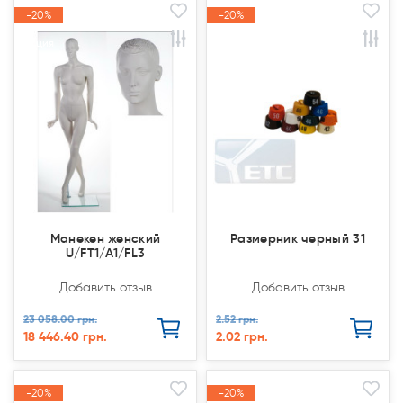
-20%
-20%
-20%
-20%
Акция
Акция
Акция
Акция
Манекен женский
Размерник черный 31
U/FT1/A1/FL3
Добавить отзыв
Добавить отзыв
23 058.00 грн.
2.52 грн.
18 446.40 грн.
2.02 грн.
-20%
-20%
-20%
-20%