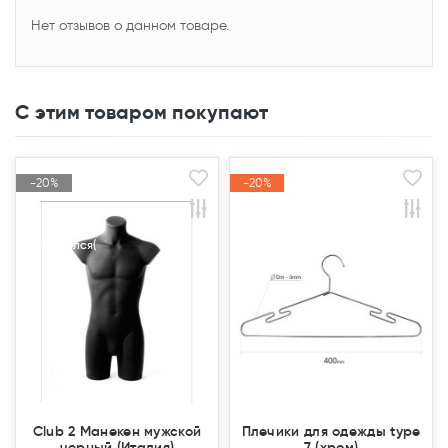
Нет отзывов о данном товаре.
С этим товаром покупают
-20%
-20%
-20%
-20%
Акция
Акция
Акция
Акция
Закончился(
Закончился(
Club 2 Манекен мужской
Плечики для одежды type
черный (Италия)
7 (хром)