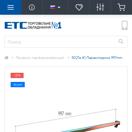
Профиль перфорированный
5027в (К) Перекладина 997mm
-20%
Акция