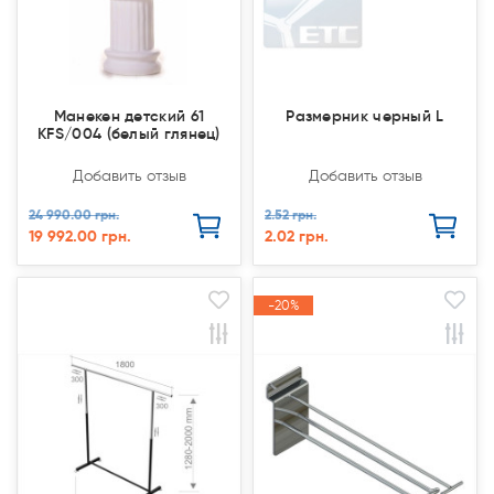
Манекен детский 61
Размерник черный L
KFS/004 (белый глянец)
Добавить отзыв
Добавить отзыв
24 990.00 грн.
2.52 грн.
19 992.00 грн.
2.02 грн.
Закончился(
Закончился(
-20%
-20%
Акция
Акция