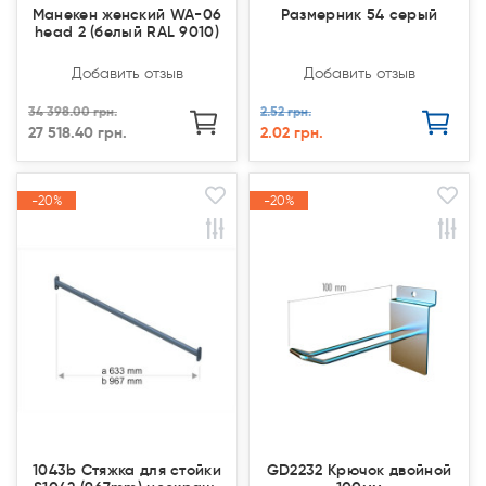
Манекен женский WA-06
Размерник 54 серый
head 2 (белый RAL 9010)
Добавить отзыв
Добавить отзыв
34 398.00 грн.
2.52 грн.
27 518.40 грн.
2.02 грн.
-20%
-20%
-20%
-20%
Акция
Акция
Акция
Акция
1043b Стяжка для стойки
GD2232 Крючок двойной