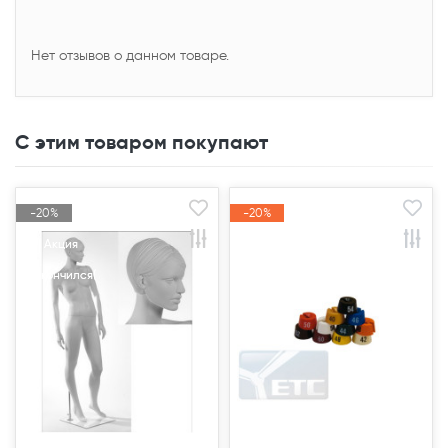
Нет отзывов о данном товаре.
С этим товаром покупают
-20%
-20%
-20%
-20%
Акция
Акция
Акция
Акция
Закончился(
Закончился(