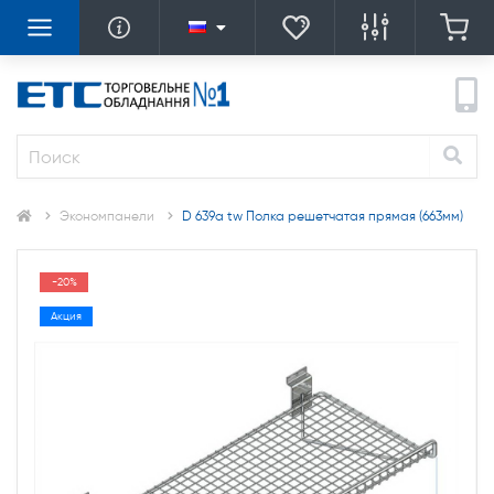
Экономпанели
D 639a tw Полка решетчатая прямая (663мм)
-20%
Акция