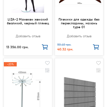
LIZA-2 Манекен женский
Плечики для одежды без
безликий, черный глянец
перекладины, махонь
type 01
Добавить отзыв
Добавить отзыв
50.40 грн.
13 356.00 грн.
40.32 грн.
-20%
-20%
Закончился(
Закончился(
Акция
Акция